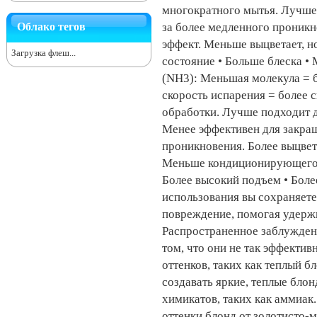
многократного мытья. Лучше
Облако тегов
за более медленного проник
эффект. Меньше выцветает, н
Загрузка флеш...
состояние • Больше блеска 
(NH3): Меньшая молекула = 
скорость испарения = более 
обработки. Лучше подходит д
Менее эффективен для закраш
проникновения. Более выцвет
Меньше кондиционирующего э
Более высокий подъем • Более
использования вы сохраняете
повреждение, помогая удержи
Распространенное заблуждени
том, что они не так эффектив
оттенков, таких как теплый б
создавать яркие, теплые блон
химикатов, таких как аммиак
оттенки блонд от золотисто-