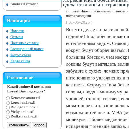
сделают волосы потрясаю
Aminexil каталог
Лореаль Иноа обеспечивает стойкие и
потрясающими
Навигация
( 31-05-2025 )
Вот что делает Inoa сияющей
Новости
сединой! Inoa обеспечивает 
Отзывы
Полезные ссылки
естественным видом. Сияющий 
Расширенный поиск
вокруг будут оборачиваться.
Форма связи
большим блеском, чем неокр
Карта сайта
локоны будут выглядеть вели
забудьте о сухих, ломких пря
Голосование
интенсивного увлажнения и п
как шелк. Формула Inoa без 
Какой aminexil компании
Loreal Вам подходит?
головы, сводя к минимуму ра
Kerastase aminexil
уровней: станьте светлее, е
Loreal aminexil
может осветлить ваши волосы
Biolage aminexil
Vichy aminexil
возможностей цвета. МЭА (м
Redken aminexil
молекулы = более медленное
испарения = меньше запаха. 